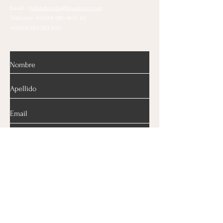
Email: i
relandroute@bivestour.com
Teléfono: +(0034)
986 44 62 62
+(0034)
629 283 825
Enviar