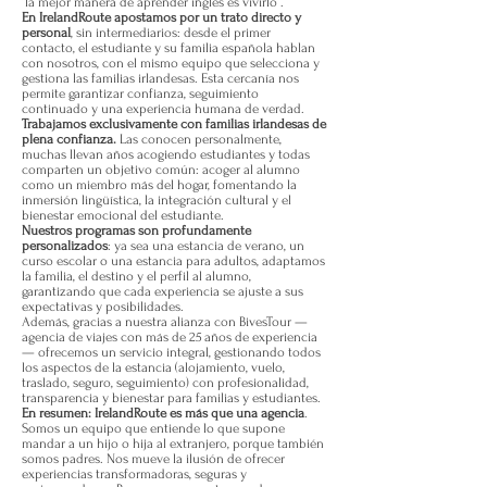
“la mejor manera de aprender inglés es vivirlo”.
En IrelandRoute apostamos por un trato directo y
personal
, sin intermediarios: desde el primer
contacto, el estudiante y su familia española hablan
con nosotros, con el mismo equipo que selecciona y
gestiona las familias irlandesas. Esta cercanía nos
permite garantizar confianza, seguimiento
continuado y una experiencia humana de verdad.
Trabajamos exclusivamente con familias irlandesas de
plena confianza.
Las conocen personalmente,
muchas llevan años acogiendo estudiantes y todas
comparten un objetivo común: acoger al alumno
como un miembro más del hogar, fomentando la
inmersión lingüística, la integración cultural y el
bienestar emocional del estudiante.
Nuestros programas son profundamente
personalizados
: ya sea una estancia de verano, un
curso escolar o una estancia para adultos, adaptamos
la familia, el destino y el perfil al alumno,
garantizando que cada experiencia se ajuste a sus
expectativas y posibilidades.
Además, gracias a nuestra alianza con BivesTour —
agencia de viajes con más de 25 años de experiencia
— ofrecemos un servicio integral, gestionando todos
los aspectos de la estancia (alojamiento, vuelo,
traslado, seguro, seguimiento) con profesionalidad,
transparencia y bienestar para familias y estudiantes.
En resumen: IrelandRoute es más que una agencia
.
Somos un equipo que entiende lo que supone
mandar a un hijo o hija al extranjero, porque también
somos padres. Nos mueve la ilusión de ofrecer
experiencias transformadoras, seguras y