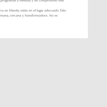
da, programas a medida y un compromiso real
a en Irlanda, estás en el lugar adecuado. Esto
mana, cercana y transformadora. Así es