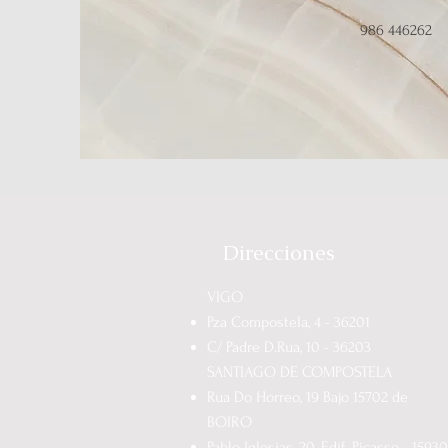
986 446262
Direcciones
VIGO
Pza Compostela, 4 - 36201
C/ Padre D.Rua, 10 - 36203
SANTIAGO DE COMPOSTELA
Rua Do Horreo, 19 Bajo 15702 de
BOIRO
Pablo Iglesias, 20, Edif. Picasso - 1593