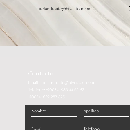
irelandroute@bivestour.com
Contacto
Email: i
relandroute@bivestour.com
Teléfono: +(0034) 986 44 62 62
+(0034) 629 283 825
0